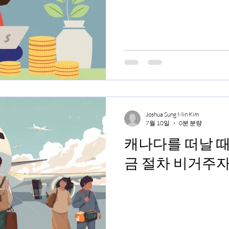
Joshua Sung Min Kim
7월 10일
0분 분량
캐나다를 떠날 때
금 절차 비