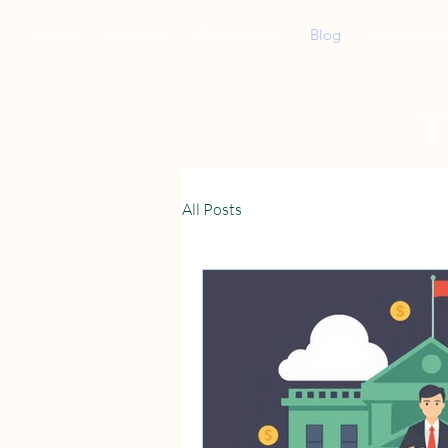
Home
About Us
Our Services
Blog
Contact Us
All Posts